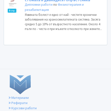
Дипломни работи
по
Физиотерапия и
рехабилитация
8 стр.
Язвената болест е едно от най - честите хронични
заболявания на храносмилателната система. Засяга
средно 5 до 10% от възрастното население. Около 4
пъти по - честа е при мъжете отколкото при жените...
Материали
Реферати
Курсови работи