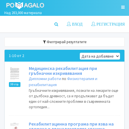
Над 283,000 материала
ВХОД
РЕГИСТРАЦИЯ
Филтрирай резултатите
1-10 от 2
Медицинска рехабилитация при
гръбначни изкривявания
Дипломни работи
по
Физиотерапия и
рехабилитация
30 стр.
Гръбначните изкривявания, познати на лекарите още
от дълбока древност, са и продължават да бъдат
един от най-сложните проблеми в съвременната
ортопедия...
Рехабилитацинна програма при язва на
стомаха и дванадесетопръстсника