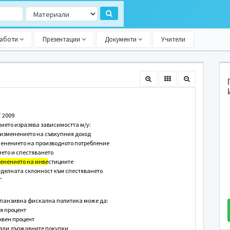
работи
Презентации
Документи
Учители
 2009
ието изразява зависимостта м/у:
и изменението на съвкупния доход
менението на производното потребление
ието и спестяването
менението на инвестициите
еделната склонност към спестяването
Г
спанзивна фискална политика може да:
я процент
хвен процент
мали държавните покупки