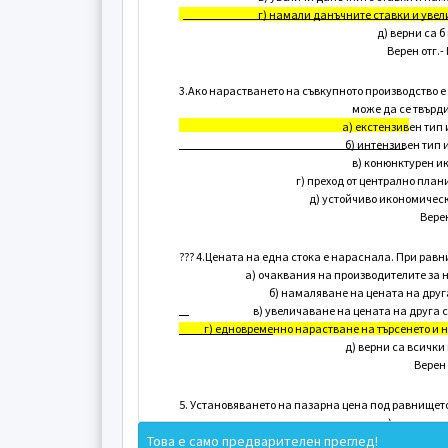
г) намали данъчните ставки и уве
д) верни са б 
Верен отг.- 
3.Ако нарастването на съвкупното производство е 
може да се твърди
а) екстензивен тип
б) интензивен тип
в) конюнктурен и
г) преход от централно пла
д) устойчиво икономичес
Верен
??? 4.Цената на една стока е нараснала. При равн
а) очаквания на производителите за 
б) намаляване на цената на друга
в) увеличаване на цената на друга с
г) едновременно нарастване на търсенето и 
д) верни са всички
Верен 
5. Установяването на пазарна цена под равнището
а) пазарен 
Това е само предварителен преглед!
б) пазарен 