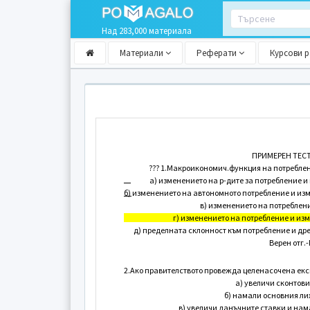
Над 283,000 материала
Материали
Реферати
Курсови 
ПРИМЕРЕН ТЕСТ
??? 1.Макроикономич.функция на потреблен
а) изменението на р-дите за потребление 
б) изменението на автономното потребление и из
в) изменението на потреблен
г) изменението на потребление и из
д) пределната склонност към потребление и др
Верен отг.-
2.Ако правителството провежда целенасочена ек
а) увеличи сконтови
б) намали основния ли
в) увеличи данъчните ставки и на