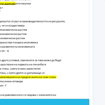
личи държавните покупки
и г
Г
резултат от ръст в производителността но ресурсити,
, че се осъществява:
 икономически растеж
 икономически растеж
кономически растеж
нирана към пазарна икономика
ко развитие на икономиката
 отг. -А
и други условия, причината за това може да бъде:
нарастване на нормата на печалбата
 стока , която е неин заместител
тока, с която двете са допълващи се
намаляването на предлагането на тази стока
 посочени отговори
отг.-Г
 на равновесната се свързва с наличието на:
излишък
дефицит