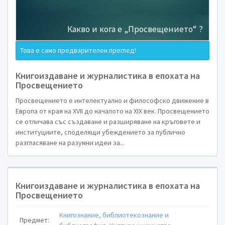
Книгоизда
журналисти
Това е само предварителен преглед!
епохата
Книгоиздаване и журналистика в епохата на
Просвещението
Просвещен
Просвещението е интелектуално и философско движение в
Европа от края на XVII до началото на XIX век. Просвещението
се отличава със създаване и разширяване на кръговете и
институциите, споделящи убеждението за публично
разгласяване на разумни идеи за...
Книгоиздаване и журналистика в епохата на
Просвещението
Книгознание, библиотекознание и
Предмет: