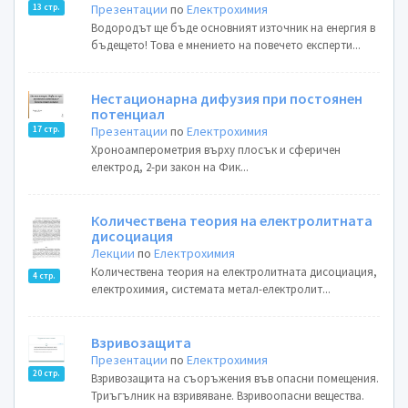
Презентации
по
Електрохимия
13 стр.
Водородът ще бъде основният източник на енергия в
бъдещето! Това е мнението на повечето експерти...
Нестационарна дифузия при постоянен
потенциал
Презентации
по
Електрохимия
17 стр.
Хроноамперометрия върху плосък и сферичен
електрод, 2-ри закон на Фик...
Количествена теория на електролитната
дисоциация
Лекции
по
Електрохимия
Количествена теория на електролитната дисоциация,
4 стр.
електрохимия, системата метал-електролит...
Взривозащита
Презентации
по
Електрохимия
20 стр.
Взривозащита на съоръжения във опасни помещения.
Триъгълник на взривяване. Взривоопасни вещества.