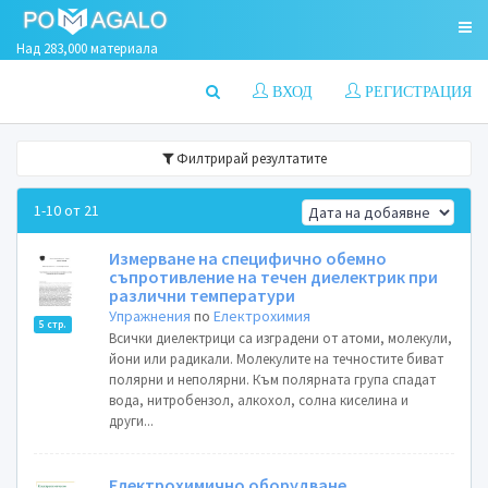
Над 283,000 материала
ВХОД
РЕГИСТРАЦИЯ
Филтрирай резултатите
1-10 от 21
Измерване на специфично обемно
съпротивление на течен диелектрик при
различни температури
Упражнения
по
Електрохимия
5 стр.
Всички диелектрици са изградени от атоми, молекули,
йони или радикали. Молекулите на течностите биват
полярни и неполярни. Към полярната група спадат
вода, нитробензол, алкохол, солна киселина и
други...
Електрохимично оборудване