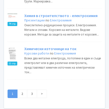
Групи. Маркиравка...
Химия в строителството - електрохимия
Презентации
по
Електрохимия
74 стр.
Окислително-редукционни процеси. Електрохимия.
Метали и сплави. Корозия на металите. Видове
корозия. Методи за защита на металите от корозия...
Химически източници на ток
Курсови работи
по
Електрохимия
Всеки два метални електрода, потопени в един и същи
електролит или в два различни електролита,
11 стр.
представляват химичен източник на електрически
ток...
1
2
3
>