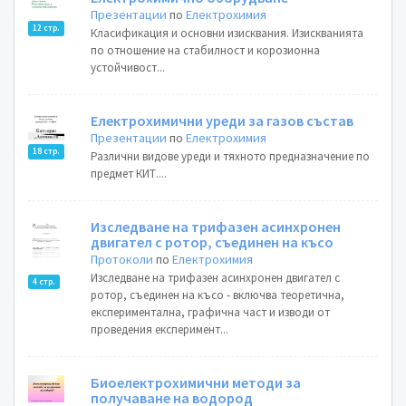
Презентации
по
Електрохимия
12 стр.
Класификация и основни изисквания. Изискванията
по отношение на стабилност и корозионна
устойчивост...
Електрохимични уреди за газов състав
Презентации
по
Електрохимия
18 стр.
Различни видове уреди и тяхното предназначение по
предмет КИТ....
Изследване на трифазен асинхронен
двигател с ротор, съединен на късо
Протоколи
по
Електрохимия
Изследване на трифазен асинхронен двигател с
4 стр.
ротор, съединен на късо - включва теоретична,
експериментална, графична част и изводи от
проведения експеримент...
Биоелектрохимични методи за
получаване на водород