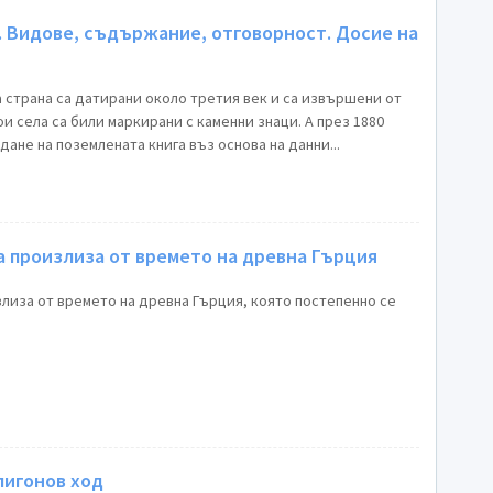
. Видове, съдържание, отговорност. Досие на
 страна са датирани около третия век и са извършени от
и села са били маркирани с каменни знаци. А през 1880
дане на поземлената книгa въз основа на данни...
 произлиза от времето на древна Гърция
лиза от времето на древна Гърция, която постепенно се
лигонов ход