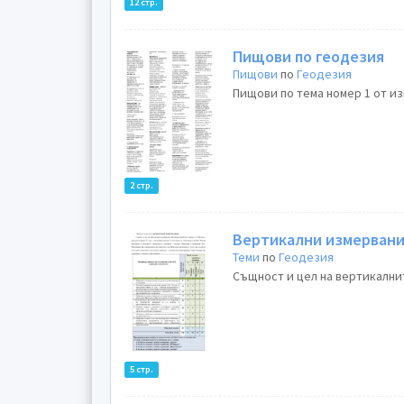
12 стр.
Пищови по геодезия
Пищови
по
Геодезия
Пищови по тема номер 1 от изп
2 стр.
Вертикални измерван
Теми
по
Геодезия
Същност и цел на вертикалнит
5 стр.