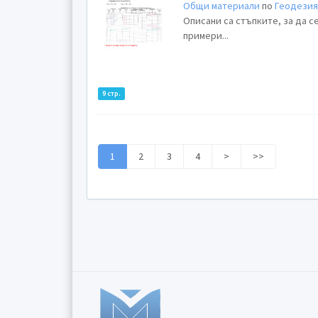
Общи материали
по
Геодези
Описани са стъпките, за да с
примери...
9 стр.
1
2
3
4
>
>>