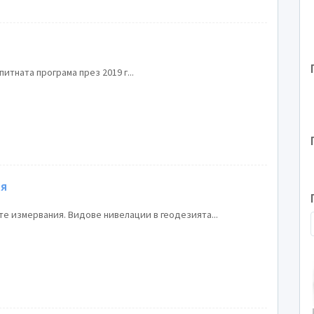
итната програма през 2019 г...
ия
е измервания. Видове нивелации в геодезията...