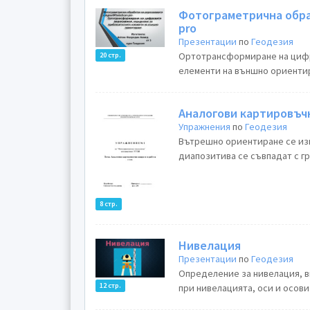
Фотограметрична обра
pro
Презентации
по
Геодезия
Ортотрансформиране на цифр
20 стр.
елементи на външно ориентир
Аналогови картировъчн
Упражнения
по
Геодезия
Вътрешно ориентиране се изв
диапозитива се съвпадат с гр
8 стр.
Нивелация
Презентации
по
Геодезия
Определение за нивелация, в
12 стр.
при нивелацията, оси и осови 