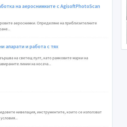
ботка на аероснимките с AgisoftPhotoScan
овите аероснимки. Определяне на приблизителните
ане...
и апарати и работа с тях
ършва на светещ пулт, като рамковите марки на
авираните линии на носача...
идовете нивелация, инструментите, които се използват
условия...