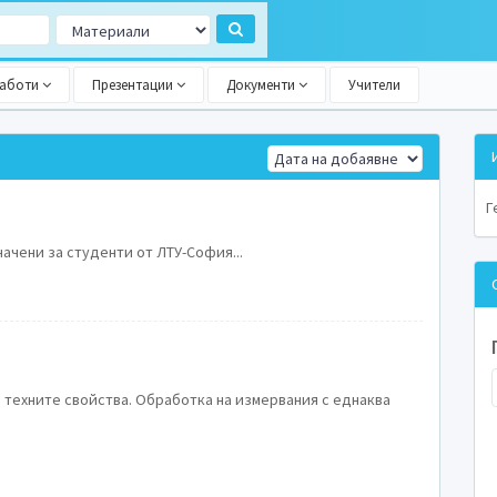
работи
Презентации
Документи
Учители
Г
ачени за студенти от ЛТУ-София...
 техните свойства. Обработка на измервания с еднаква