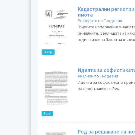
Кадастрални регистри
имота
Реферати
по
Геодезия
Първите измервания в нашата
римляните. Землищата на няко
година излиза Закон за въвеж
10 стр.
Идеята за софистиката
Анализи
по
Геодезия
Идеята за софистиката произ
разпространява в Рим.
3 стр.
Ред за решаване на по