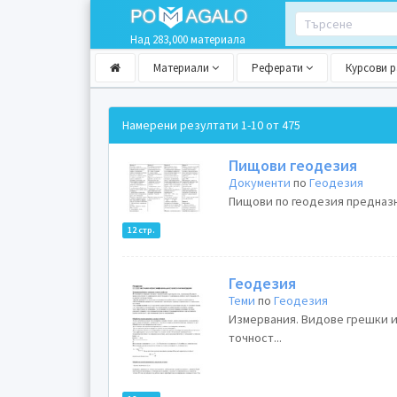
Над 283,000 материала
Материали
Реферати
Курсови 
Намерени резултати
1-10 от 475
Пищови геодезия
Документи
по
Геодезия
Пищови по геодезия предназн
12 стр.
Геодезия
Теми
по
Геодезия
Измервания. Видове грешки и
точност...