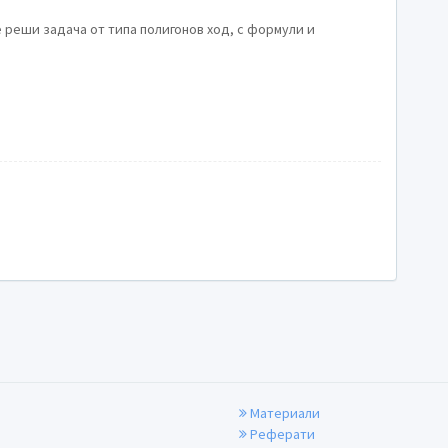
я
е реши задача от типа полигонов ход, с формули и
Материали
Реферати