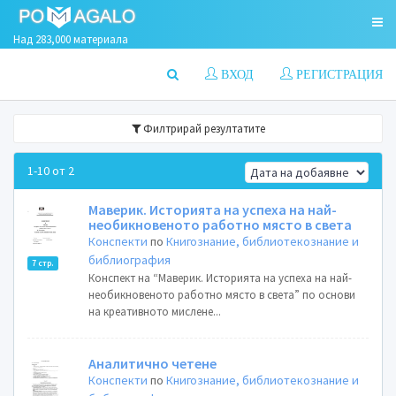
Над 283,000 материала
ВХОД
РЕГИСТРАЦИЯ
Филтрирай резултатите
1-10 от 2
Маверик. Историята на успеха на най-
необикновеното работно място в света
Конспекти
по
Книгознание, библиотекознание и
библиография
7 стр.
Конспект на “Маверик. Историята на успеха на най-
необикновеното работно място в света” по основи
на креативното мислене...
Аналитично четене
Конспекти
по
Книгознание, библиотекознание и