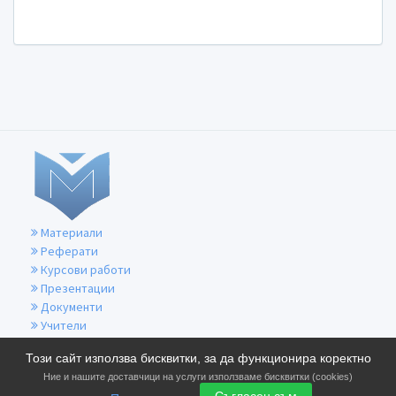
Материали
Реферати
Курсови работи
Презентации
Документи
Учители
За контакти
Този сайт използва бисквитки, за да функционира коректно
Общи условия
Ние и нашите доставчици на услуги използваме бисквитки (cookies)
Политика за бисквитките