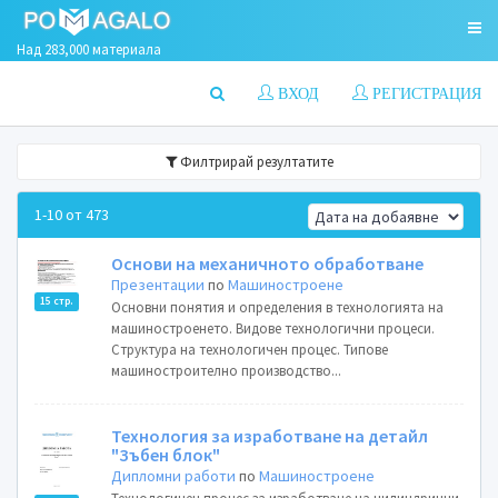
Над 283,000 материала
ВХОД
РЕГИСТРАЦИЯ
Филтрирай резултатите
1-10 от 473
Основи на механичното обработване
Презентации
по
Машиностроене
15 стр.
Основни понятия и определения в технологията на
машиностроенето. Видове технологични процеси.
Структура на технологичен процес. Типове
машиностроително производство...
Технология за изработване на детайл
"Зъбен блок"
Дипломни работи
по
Машиностроене