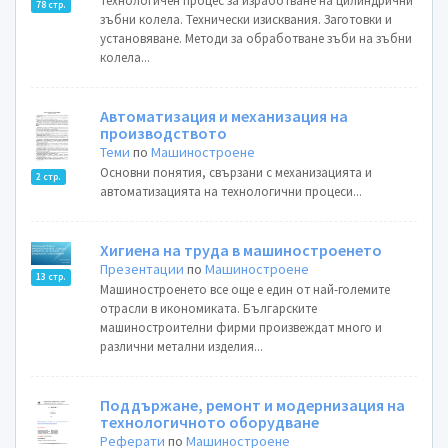
Технологичен процес за изработване на цилиндрични
78 стр.
зъбни колела. Технически изисквания. Заготовки и
установяване. Методи за обработване зъби на зъбни
колела...
Автоматизация и механизация на
производството
Теми
по
Машиностроене
Основни понятия, свързани с механизацията и
2 стр.
автоматизацията на технологични процеси...
Хигиена на труда в машиностроенето
Презентации
по
Машиностроене
13 стр.
Машиностроенето все още е един от най-големите
отрасли в икономиката. Българските
машиностроителни фирми произвеждат много и
различни метални изделия...
Поддържане, ремонт и модернизация на
технологичното оборудване
Реферати
по
Машиностроене