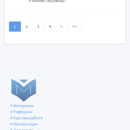
и някакво свързващо...
1
2
3
4
>
>>
Материали
Реферати
Курсови работи
Презентации
Документи