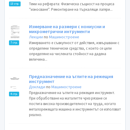
Теми на реферата: Физическа същност на процеса
13 стр.
''износване''. Ремонтиране на търкалящи лагери...
Измерване на размери с нониусни и
микрометрични интрументи
Лекции
по
Машиностроене
Измерването е съвкупност от действия, извършвани с
7 стр.
определени технически средства, с които се цели
определяне на числената стойност на дадена
величина...
Предназначение на ъглите на режещия
инструмент
Доклади
по
Машиностроене
Предназначение на ъглите на режещия инструмент.
4 стр.
При обработване на маталитте чрез рязане се
постига висока производителност на труда, когато
металорежещата машина и инструментът се използват
реално.