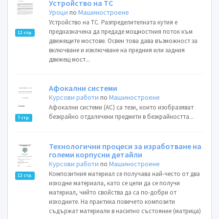
Устройство на ТС
Уроци
по
Машиностроене
Устройство на ТС. Разпределителната кутия е
предназначена да предаде мощностния поток към
12 стр.
движещите мостове. Освен това дава възможност за
включване и изключване на предния или задния
движещ мост...
Афокални системи
Курсови работи
по
Машиностроене
Афокални системи (АС) са тези, които изобразяват
безкрайно отдалечени предмети в безкрайността...
7 стр.
Технологични процеси за изработване на
големи корпусни детайли
Курсови работи
по
Машиностроене
Композитния материал се получава най-често от два
12 стр.
изходни материала, като се цели да се получи
материал, чийто свойства да са по-добри от
изходните. На практика повечето композити
съдържат материали в насипно състояние (матрица)