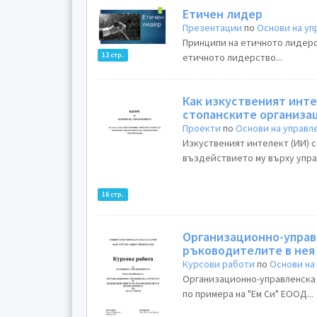
Етичен лидер
Презентации
по
Основи на у
Принципи на етичното лидерс
12 стр.
етичното лидерство...
Как изкуственият инт
стопанските организа
Проекти
по
Основи на управл
Изкуственият интелект (ИИ) 
въздействието му върху упра
16 стр.
Организационно-управ
ръководителите в нея
Курсови работи
по
Основи на
Организационно-управленска
по примера на "Ем Си" ЕООД...