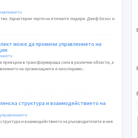
правлението
тво. Характерни черти на етичните лидери. Джеф Безос и
елект може да промени управлението на
ции
ението
се превърна в трансформираща сила в различни области, а
влението на организациите е неоспоримо...
ленска структура и взаимодействието на
 управлението
 структура и взаимодействието на ръководителите в нея