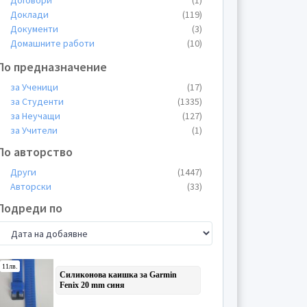
Договори
(1)
Доклади
(119)
Документи
(3)
Домашните работи
(10)
Есета
(59)
По предназначение
Казуси
(79)
Конспекти
(6)
за Ученици
(17)
Курсови работи
(424)
за Студенти
(1335)
Лекции
(198)
за Неучащи
(127)
Общи материали
(34)
за Учители
(1)
Пищови
(73)
По авторство
Планове
(3)
Други
(1447)
Презентации
(165)
Авторски
(33)
Проекти
(27)
Протоколи
(4)
Подреди по
Реферати
(95)
Теми
(93)
Тестове
(33)
Упражнения
(18)
Уроци
(1)