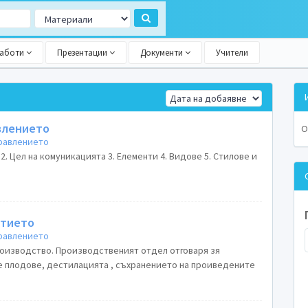
работи
Презентации
Документи
Учители
влението
О
правлението
2. Цел на комуникацията 3. Елементи 4. Видове 5. Стилове и
ятието
правлението
оизводство. Производственият отдел отговаря зя
 плодове, дестилацията , съхранението на проиведените