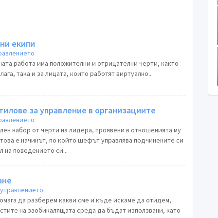
ни екипи
правлението
ната работа има положителни и отрицателни черти, както
илага, така и за лицата, които работят виртуално...
тилове за управление в организациите
правлението
лен набор от черти на лидера, проявени в отношенията му
 това е начинът, по който шефът управлява подчинените си
л на поведението си...
ане
 управлението
омага да разберем какви сме и къде искаме да отидем,
остите на заобикалящата среда да бъдат използвани, като