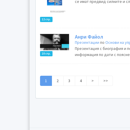
се имат предвид силните и сл
12 стр.
Анри Файол
Презентации
по
Основи на у
Презентация с биография и п
10 стр.
информация по дати с пояснен
1
2
3
4
>
>>