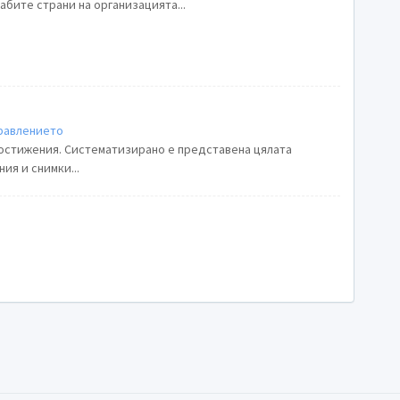
абите страни на организацията...
правлението
остижения. Систематизирано е представена цялата
ия и снимки...