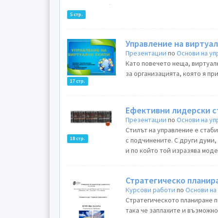
5 стр.
Управление на виртуал
Презентации
по
Основи на у
Като повечето неща, виртуал
за организацията, която я пр
17 стр.
Ефективни лидерски с
Презентации
по
Основи на у
Стилът на управление е стаби
18 стр.
с подчинените. С други думи,
и по който той изразява моде
Стратегическо планир
Курсови работи
по
Основи на
Стратегическото планиране п
така че заплахите и възможн