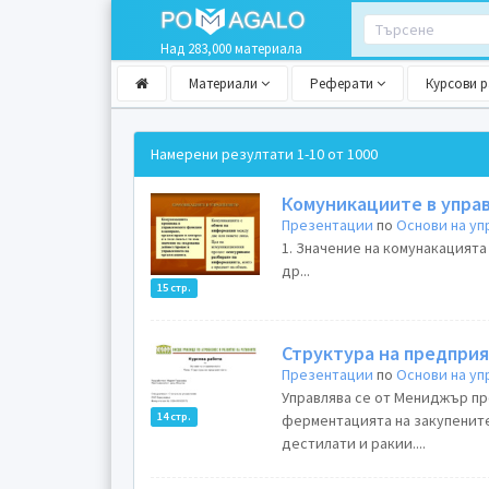
Над 283,000 материала
Материали
Реферати
Курсови 
Намерени резултати
1-10 от 1000
Комуникациите в упра
Презентации
по
Основи на у
1. Значение на комунакацията 
др...
15 стр.
Структура на предпри
Презентации
по
Основи на у
Управлява се от Мениджър пр
14 стр.
ферментацията на закупените
дестилати и ракии....