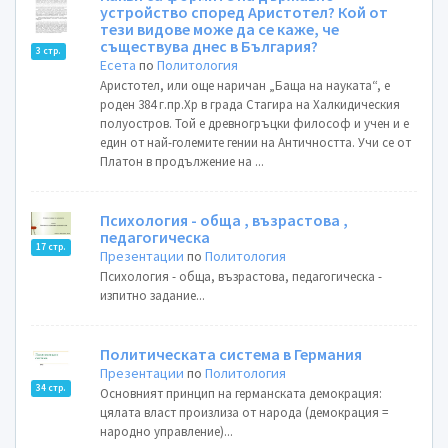
устройство според Аристотел? Кой от
тези видове може да се каже, че
съществува днес в България?
3 стр.
Есета
по
Политология
Аристотел, или още наричан „Баща на науката“, е
роден 384 г.пр.Хр в града Стагира на Халкидическия
полуостров. Той е древногръцки философ и учен и е
един от най-големите гении на Античността. Учи се от
Платон в продължение на ...
Психология - обща , възрастова ,
педагогическа
17 стр.
Презентации
по
Политология
Психология - обща, възрастова, педагогическа -
изпитно задание...
Политическата система в Германия
Презентации
по
Политология
34 стр.
Основният принцип на германската демокрация:
цялата власт произлиза от народа (демокрация =
народно управление)...