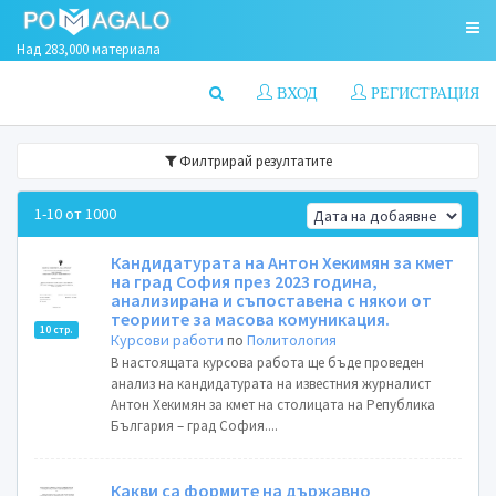
Над 283,000 материала
ВХОД
РЕГИСТРАЦИЯ
Филтрирай резултатите
1-10 от 1000
Кандидатурата на Антон Хекимян за кмет
на град София през 2023 година,
анализирана и съпоставена с някои от
теориите за масова комуникация.
10 стр.
Курсови работи
по
Политология
В настоящата курсова работа ще бъде проведен
анализ на кандидатурата на известния журналист
Антон Хекимян за кмет на столицата на Република
България – град София....
Какви са формите на държавно