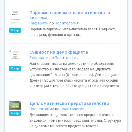
Парламентаризмът в политическата
система
Реферати
по
Политология
Парламентаризъм. Изпълнителна власт. Същност,
11 стр.
принципи, функции и органи...
Същност на демокрацията
Реферати
по
Политология
Най-старият модел на демократично обществено
12 стр.
устройство е известен като модела на „пряката
демокрация” - Атина (6 - 4 век пр.н. е.). Демокрацията в
Древна Гърция през класическата епоха има сходни
институции с тези на аристокрацията и олигархията...
Дипломатическо представителство
Презентации
по
Политология
12 стр.
Дефиниция за дипломатическо представителство.
Видове дипломатически представителства. Структура
на дипломатическото представителство...