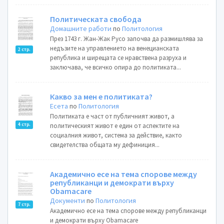
Политическата свобода
Домашните работи
по
Политология
През 1743 г. Жан-Жак Русо започва да размишлява за
недъзите на управлението на венецианската
2 стр.
република и ширещата се нравствена разруха и
заключава, че всичко опира до политиката...
Какво за мен е политиката?
Есета
по
Политология
Политиката е част от публичният живот, а
4 стр.
политическият живот е един от аспектите на
социалния живот, система за действие, както
свидетелства общата му дефиниция...
Академично есе на тема спорове между
републиканци и демократи върху
Obamacare
Документи
по
Политология
7 стр.
Академично есе на тема спорове между републиканци
и демократи върху Obamacare