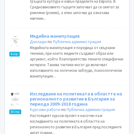
гръцката култура и извън пределите на Европа. В
Средновековието гърците започват да се смятат за
римляни (ромеи), а елин започва да означава
езичник...
Mедийна манипулация
Доклади
по
Публична администрация
Mедийната манипулация е поредица от свързани
техники, при които медиите създават образ или
6 стр.
аргумент, който благоприятства техните специфични
интереси. Tакива тактики могат да включват
използването на логически заблуди, психологически
манипулации...
Изследване на политиката в областта на
регионалното развитие в България за
периода 2009-2018 година
Курсови работи
по
Публична администрация
33 стр.
Настоящият курсов проект е насочен към
изследването на политиката в областта на
регионалното развитие в България пред последните
десет години...