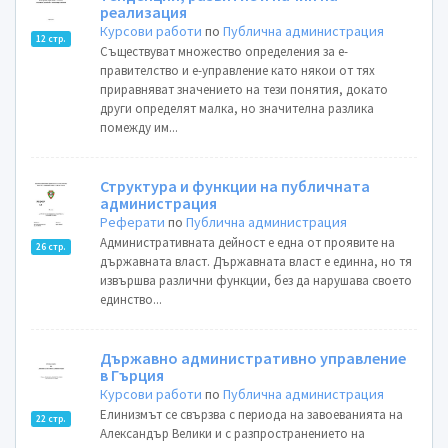
реализация
Курсови работи
по
Публична администрация
12 стр.
Съществуват множество определения за е-
правителство и е-управление като някои от тях
приравняват значението на тези понятия, докато
други определят малка, но значителна разлика
помежду им...
Структура и функции на публичната
администрация
Реферати
по
Публична администрация
Административната дейност е една от проявите на
26 стр.
държавната власт. Държавната власт е единна, но тя
извършва различни функции, без да нарушава своето
единство...
Държавно административно управление
в Гърция
Курсови работи
по
Публична администрация
Елинизмът се свързва с периода на завоеванията на
22 стр.
Александър Велики и с разпространението на