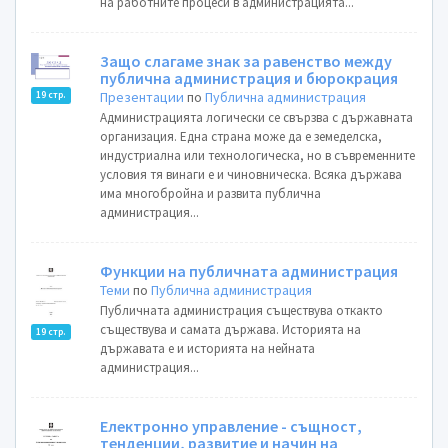
на работните процеси в администрацията...
Защо слагаме знак за равенство между
публична администрация и бюрокрация
Презентации
по
Публична администрация
19 стр.
Администрацията логически се свързва с държавната
организация. Една страна може да е земеделска,
индустриална или технологическа, но в съвременните
условия тя винаги е и чиновническа. Всяка държава
има многобройна и развита публична
администрация...
Функции на публичната администрация
Теми
по
Публична администрация
Публичната администрация съществува откакто
съществува и самата държава. Историята на
19 стр.
държавата е и историята на нейната
администрация...
Електронно управление - същност,
тенденции, развитие и начин на