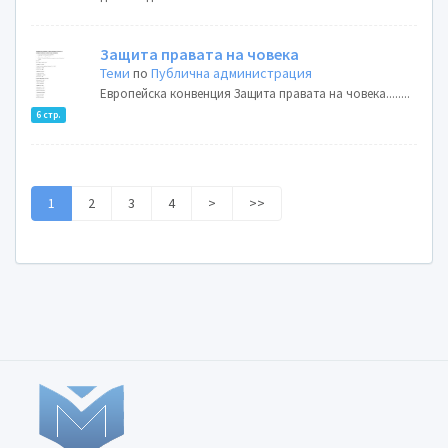
Защита правата на човека
Теми
по
Публична администрация
Европейска конвенция Защита правата на човека........
6 стр.
1
2
3
4
>
>>