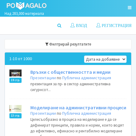
Над 283,000 материала
ВХОД
РЕГИСТРАЦИЯ
Филтрирай резултатите
1-10 от 1000
Връзки с общественността и медии
Презентации
по
Публична администрация
19 стр.
презентация за пр- в сектор административна
сигурнсот...
Моделиране на административни процеси
Презентации
по
Публична администрация
13 стр.
Целесъобразно в процеса на моделиране е да се
дефинират принципи, правила и норми, които водят
до ефективно, ефикасно и рентабилно моделиране